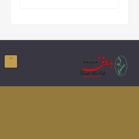
ایمیل:
info@domain.com
آدرس:
تبریز-ولیعصر- فلکه بازار
تلفن:
041-33337576