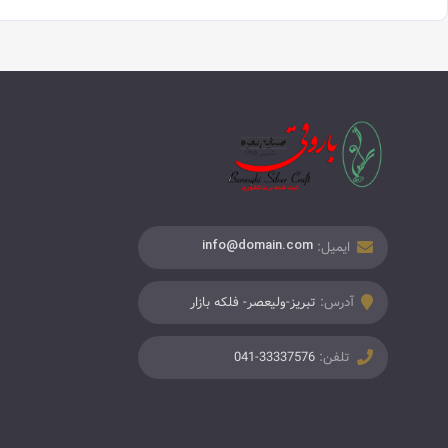
ایمیل:
info@domain.com
آدرس:
تبریز-ولیعصر- فلکه بازار
تلفن:
041-33337576