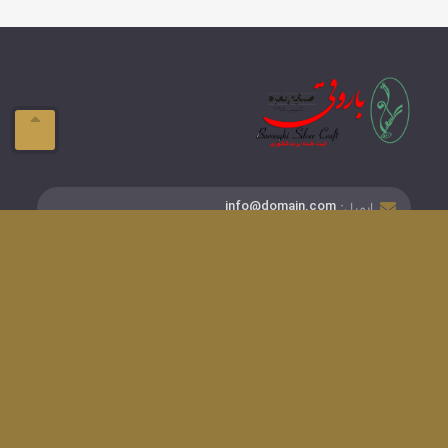
ایمیل:
info@domain.com
آدرس:
تبریز-ولیعصر- فلکه بازار
تلفن:
041-33337576
دسترسی های سریع
گواهینامه ها