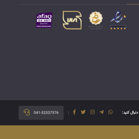
 دنبال کنید:
041-33337576