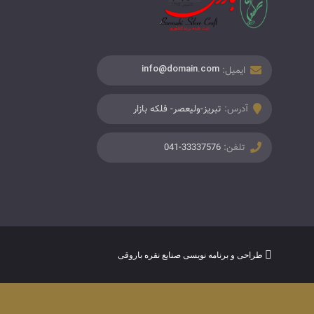
ایمیل:
info@domain.com
آدرس:
تبریز-ولیعصر- فلکه بازار
تلفن:
041-33337576
طراحی و برنامه نویسی صنایع نقره باروقی