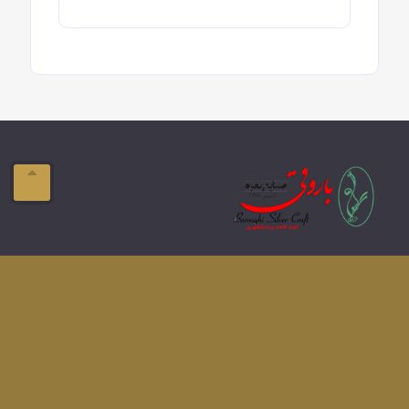
ایمیل:
info@domain.com
آدرس:
تبریز-ولیعصر- فلکه بازار
تلفن:
041-33337576