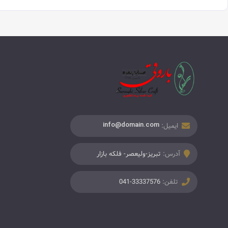
ایمیل:
info@domain.com
آدرس:
تبریز-ولیعصر- فلکه بازار
تلفن:
041-33337576