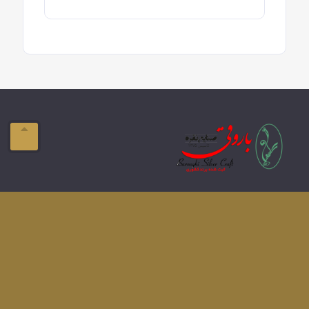
ایمیل:
info@domain.com
آدرس:
تبریز-ولیعصر- فلکه بازار
تلفن:
041-33337576