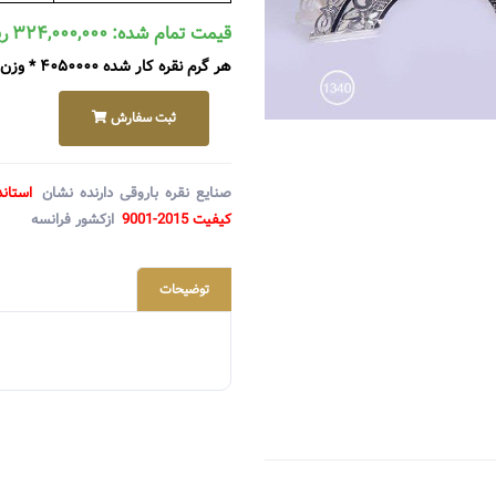
قیمت تمام شده: ۳۲۴,۰۰۰,۰۰۰ ریال
هر گرم نقره کار شده ۴۰۵۰۰۰۰ * وزن ۸۰ گرم + متعلقات ۰
ثبت سفارش
صنایع نقره باروقی دارنده نشان
استاند
کیفیت 2015-9001
ازکشور فرانسه
توضیحات