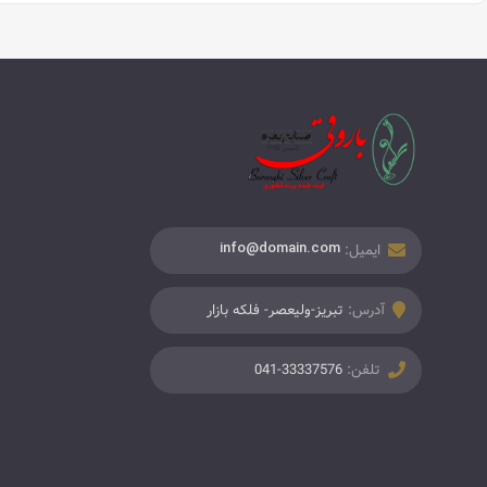
ایمیل:
info@domain.com
آدرس:
تبریز-ولیعصر- فلکه بازار
تلفن:
041-33337576