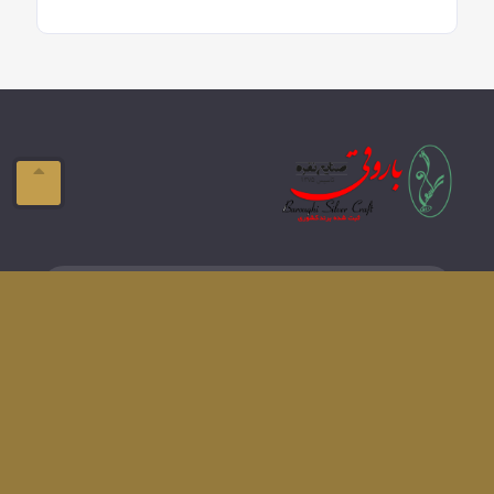
ایمیل:
info@domain.com
آدرس:
تبریز-ولیعصر- فلکه بازار
تلفن:
041-33337576
دسترسی های سریع