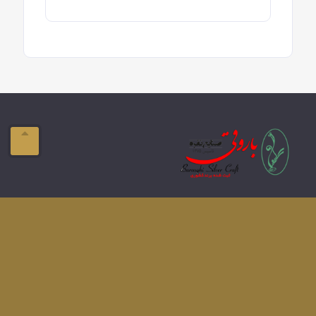
ایمیل:
info@domain.com
آدرس:
تبریز-ولیعصر- فلکه بازار
تلفن:
041-33337576