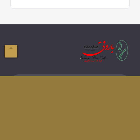
ایمیل:
info@domain.com
آدرس:
تبریز-ولیعصر- فلکه بازار
تلفن:
041-33337576
دسترسی های سریع