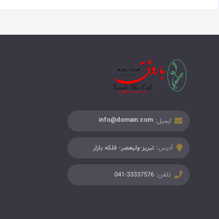
ایمیل:
info@domain.com
آدرس:
تبریز-ولیعصر- فلکه بازار
تلفن:
041-33337576