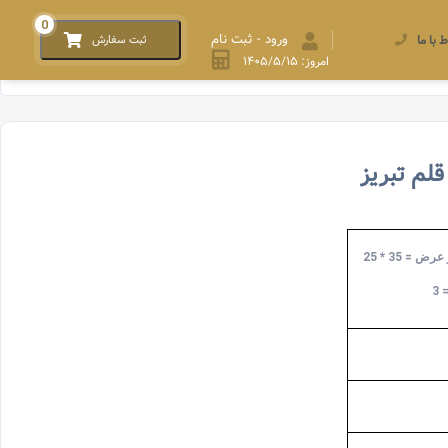
0
ورود - ثبت نام
ط با ما
ثبت سفارش
امروز: ۱۴۰۵/۵/۱۵
لم تبریز
ض = 35 * 25
 3