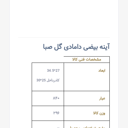
آینه بیضی دامادی گل صبا
مشخصات فنی کالا
ابعاد
27*34.5
کادرداخل 25*30
عیار
۸۴۰
وزن کالا
۲۹۶