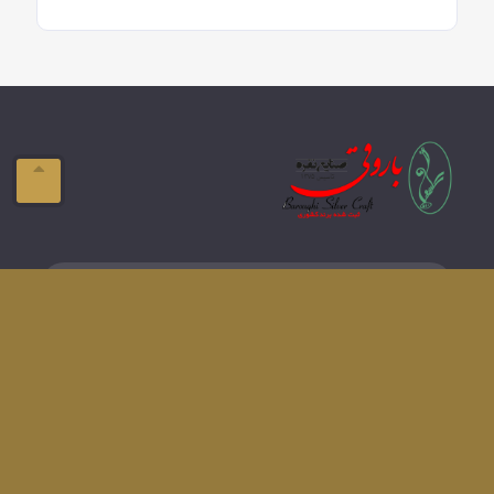
ایمیل:
info@domain.com
آدرس:
تبریز-ولیعصر- فلکه بازار
تلفن:
041-33337576
دسترسی های سریع