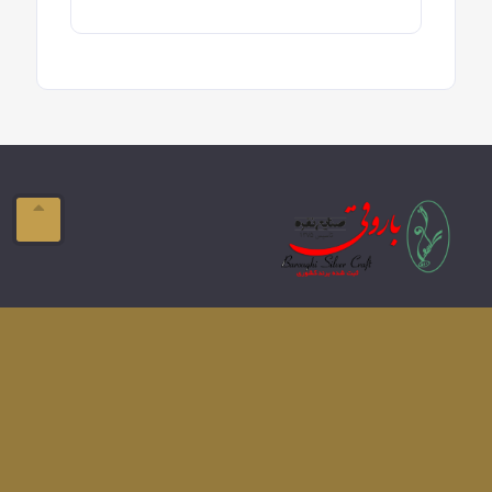
ایمیل:
info@domain.com
آدرس:
تبریز-ولیعصر- فلکه بازار
تلفن:
041-33337576