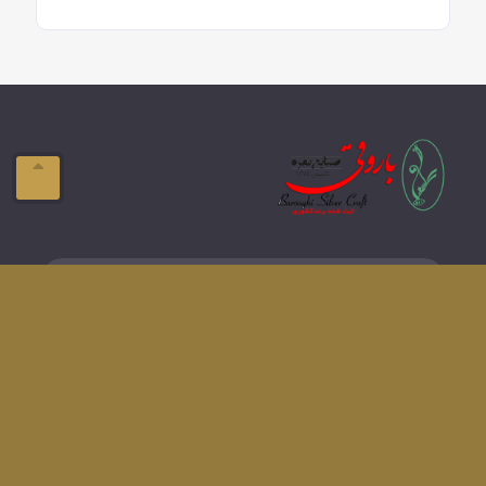
ایمیل:
info@domain.com
آدرس:
تبریز-ولیعصر- فلکه بازار
تلفن:
041-33337576
دسترسی های سریع