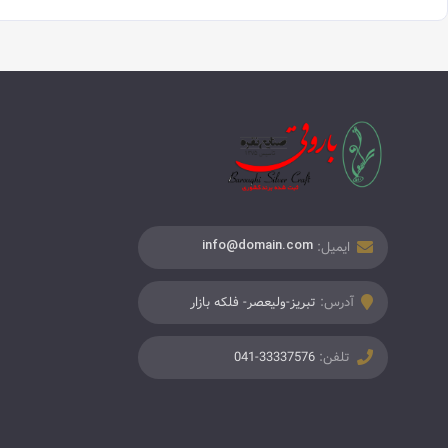
ایمیل:
info@domain.com
آدرس:
تبریز-ولیعصر- فلکه بازار
تلفن:
041-33337576