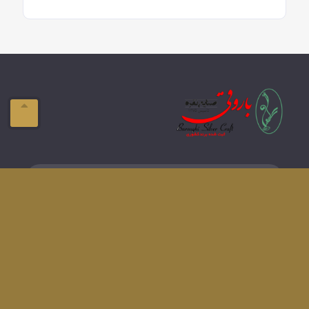
ایمیل:
info@domain.com
آدرس:
تبریز-ولیعصر- فلکه بازار
تلفن:
041-33337576
دسترسی های سریع