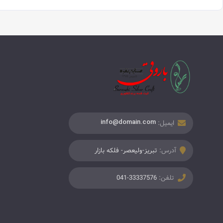
ایمیل:
info@domain.com
آدرس:
تبریز-ولیعصر- فلکه بازار
تلفن:
041-33337576