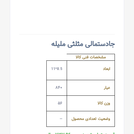
جادستمالی مثلثی ملیله
مشخصات فنی کالا
ابعاد
8.5*11
عیار
۸۴۰
وزن کالا
۵۶
وضعیت تعدادی محصول
--