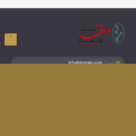
ایمیل:
info@domain.com
آدرس:
تبریز-ولیعصر- فلکه بازار
تلفن:
041-33337576
دسترسی های سریع
گواهینامه ها