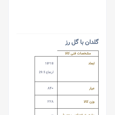
گلدان با گل رز
مشخصات فنی کالا
ابعاد
18*18
ارتفاع 29.5
عیار
۸۴۰
وزن کالا
۲۲۸