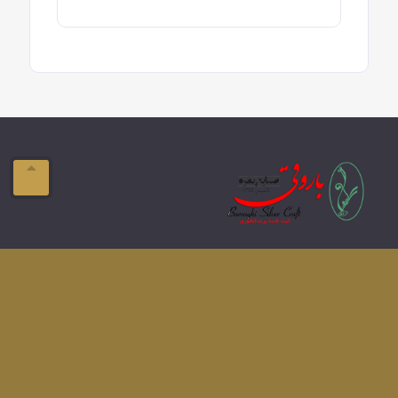
ایمیل:
info@domain.com
آدرس:
تبریز-ولیعصر- فلکه بازار
تلفن:
041-33337576